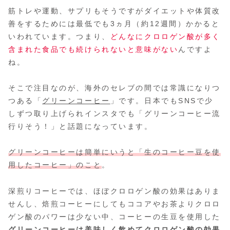
筋トレや運動、サプリもそうですがダイエットや体質改
善をするためには最低でも3ヵ月（約12週間）かかると
いわれています。つまり、
どんなにクロロゲン酸が多く
含まれた食品でも続けられないと意味がない
んですよ
ね。
そこで注目なのが、海外のセレブの間では常識になりつ
つある「
グリーンコーヒー
」です。日本でもSNSで少
しずつ取り上げられインスタでも「グリーンコーヒー流
行りそう！」と話題になっています。
グリーンコーヒーは簡単にいうと「生
の
コーヒー
豆を使
用したコーヒー」のこと
。
深煎りコーヒーでは、ほぼクロロゲン酸の効果はありま
せんし、焙煎コーヒーにしてもココアやお茶よりクロロ
ゲン酸のパワーは少ない中、コーヒーの生豆を使用した
グリーンコーヒーは美味しく飲めてクロロゲン酸の効果