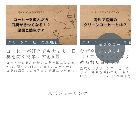
グリーンコーヒーの豆知識
グリーンコーヒーの豆知識
横スクロー
コーヒーが好きでも大丈夫！口
なぜ今、グリーンコーヒ
ルできます
臭を防ぐ簡単ケア術5選
目？アンチエイジングも
められた健康効果
コーヒーを飲んだ時の口臭が気になる女
性は7割といわれています。コーヒーが
あなたはグリーンコーヒーをご
口臭の原因になる理由と簡単にできる対
か？「年齢を重ねても、若々し
策５選を歯科衛生士が紹介します。コー
いたい」・・・20代の頃はそん
ヒーは好きだけど、口臭が気になるあな
えもしませんでしたが、40代の
たの悩みが解消され楽しいコーヒーライ
ては、そればかり考えてしまい
フが送れます。
然、 アンチエイジングや健康維
の食品が気になるも...
スポンサーリンク